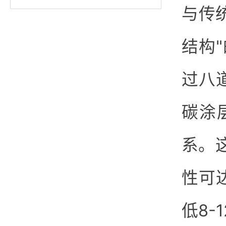
与传
结构"
过八
碳涂
系。
性可
低8-